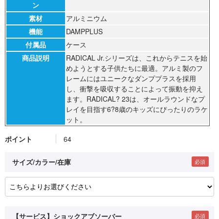
ン
素材
アルミニウム
機能
DAMPPLUS
付属品
ケース
商品説明
RADICAL Jr.シリーズは、これからテニスを始
めようとする子供たちに最適。アルミ製のフ
レームにはユニークなダンププラスを採用
し、衝撃を吸収することによって振動を抑え
ます。RADICAL? 23は、オールラウンドなプ
レイを目指す6?8歳のキッズにぴったりのラケ
ット。
ポイント
64
サイズ/カラー/在庫
【サービス】ショックアブソーバー