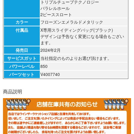
トリプルチューブテクノロジー
パラレルホール
2ピーススロート
カラー
フローズンエメラルドメタリック
付属品
X専用スライディングバッグ(ブラック)
デザインは予告なく変更になる場合もござい
ます。
発売日
2024年2月
サービスガット
当社指定のものよりお選び頂けます。
パワーレベル
850
パーツセット
V4007740
商品説明