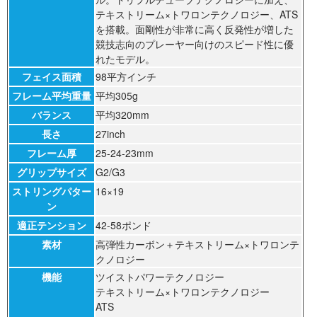
テキストリーム×トワロンテクノロジー、ATS
を搭載。面剛性が非常に高く反発性が増した
競技志向のプレーヤー向けのスピード性に優
れたモデル。
フェイス面積
98平方インチ
フレーム平均重量
平均305g
バランス
平均320mm
長さ
27inch
フレーム厚
25-24-23mm
グリップサイズ
G2/G3
ストリングパター
16×19
ン
適正テンション
42-58ポンド
素材
高弾性カーボン＋テキストリーム×トワロンテ
クノロジー
機能
ツイストパワーテクノロジー
テキストリーム×トワロンテクノロジー
ATS