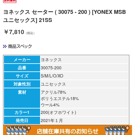
ヨネックス セーター ( 30075 - 200 ) [YONEX MSB
ユニセックス] 21SS
￥7,810
（税込）
メーカー
ヨネックス
品番
30075-200
サイズ
S/M/L/O/XO
対象性別
ユニセックス
素材
アクリル78%
ポリうエステル18%
ウール4%
カラー1
200(オフホワイト)
発売日
2021年１月