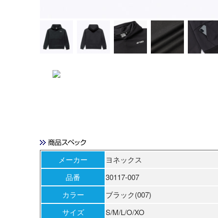
メーカー
ヨネックス
品番
30117-007
カラー
ブラック(007)
サイズ
S/M/L/O/XO