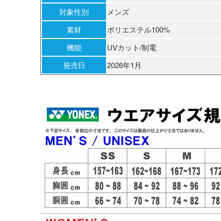
対象性別
メンズ
素材
ポリエステル100%
機能
UVカット/制電
発売日
2026年1月