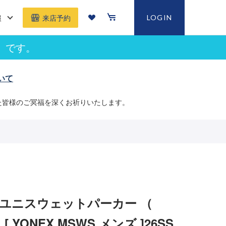
報
LOGIN
来店予約
」です。
いて
た皆様のご冥福を深くお祈りいたします。
 ユニスウェットパーカー （
 ）[ YONEX MSWS メンズ ]26SS