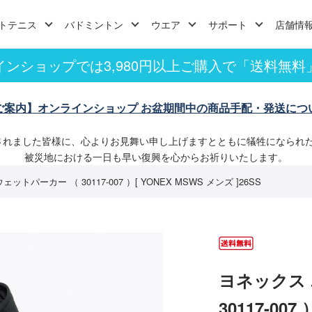
トテニス
バドミントン
ウエア
サポート
店舗情
インショップでは3,980円以上ご購入で「送料無料
ご案内】オンラインショップ お盆期間中の商品手配・発送につ
されました皆様に、心よりお見舞い申し上げますとともに犠牲になられ
被災地における一日も早い復興を心からお祈りいたします。
トパーカー （ 30117-007 ）[ YONEX MSWS メンズ ]26SS
ヨネックス
30117-007