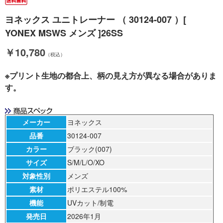
ヨネックス ユニトレーナー （ 30124-007 ）[
YONEX MSWS メンズ ]26SS
￥10,780
（税込）
※プリント生地の都合上、柄の見え方が異なる場合がありま
す。
メーカー
ヨネックス
品番
30124-007
カラー
ブラック(007)
サイズ
S/M/L/O/XO
対象性別
メンズ
素材
ポリエステル100%
機能
UVカット/制電
発売日
2026年1月