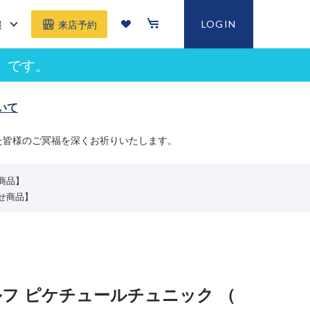
報
LOGIN
来店予約
」です。
いて
た皆様のご冥福を深くお祈りいたします。
せ商品】
寄せ商品】
ルフ ピケチュールチュニック （