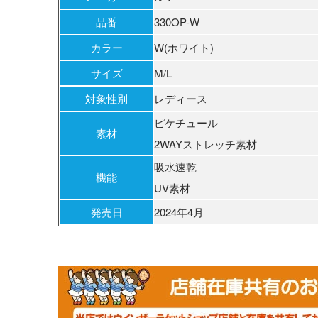
品番
330OP-W
カラー
W(ホワイト)
サイズ
M/L
対象性別
レディース
ピケチュール
素材
2WAYストレッチ素材
吸水速乾
機能
UV素材
発売日
2024年4月