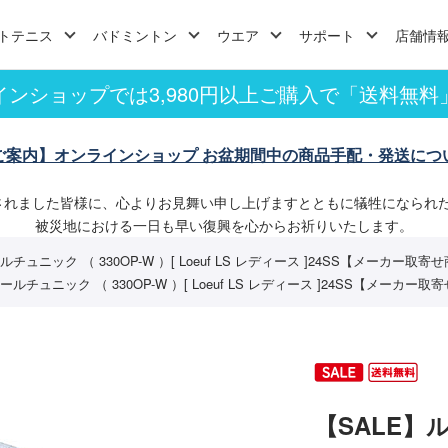
トテニス
バドミントン
ウエア
サポート
店舗情
インショップでは3,980円以上ご購入で「送料無料
ご案内】オンラインショップ お盆期間中の商品手配・発送につ
されました皆様に、心よりお見舞い申し上げますとともに犠牲になられ
被災地における一日も早い復興を心からお祈りいたします。
チュニック （ 330OP-W ）[ Loeuf LS レディース ]24SS【メーカー取寄
ルチュニック （ 330OP-W ）[ Loeuf LS レディース ]24SS【メーカー取
【SALE】