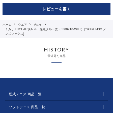
レビューを書く
ホーム
ウエア
その他
ミカサ FITGEAR快ﾌｨｯﾄ 先丸クルー丈（3380210-WHT）[mikasa MSC メ
ンズソックス]
HISTORY
最近見た商品
硬式テニス 商品一覧
ソフトテニス 商品一覧