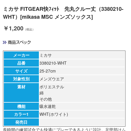
ミカサ FITGEAR快ﾌｨｯﾄ 先丸クルー丈（3380210-
WHT）[mikasa MSC メンズソックス]
￥1,200
（税込）
メーカー
ミカサ
品番
3380210-WHT
サイズ
25-27cm
対象性別
メンズウエア
素材
ポリエステル
綿
その他
機能
吸水速乾
カラー1
WHT(ホワイト)
発売日
長時間の練習試合でも快適にプレーできるように設計。足甲部はム