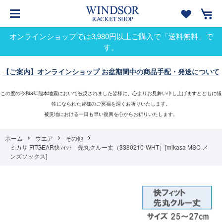
オンラインショップでは3,980円以上ご購入で「送料無料」で
す。
【ご案内】オンラインショップ お盆期間中の商品手配・発送について
この度の令和8年熊本地震において被災されました皆様に、心よりお見舞い申し上げますとともに犠
牲になられた皆様のご冥福を深くお祈りいたします。
被災地における一日も早い復興を心からお祈りいたします。
ホーム
ウエア
その他
ミカサ FITGEAR快ﾌｨｯﾄ 先丸クルー丈（3380210-WHT）[mikasa MSC メ
ンズソックス]