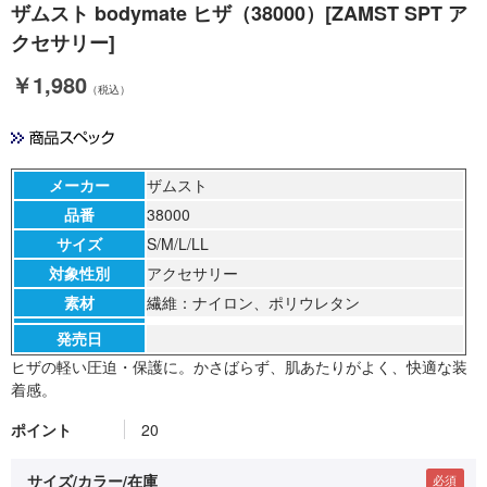
ザムスト bodymate ヒザ（38000）[ZAMST SPT ア
クセサリー]
￥1,980
（税込）
メーカー
ザムスト
品番
38000
サイズ
S/M/L/LL
対象性別
アクセサリー
素材
繊維：ナイロン、ポリウレタン
発売日
ヒザの軽い圧迫・保護に。かさばらず、肌あたりがよく、快適な装
着感。
ポイント
20
サイズ/カラー/在庫