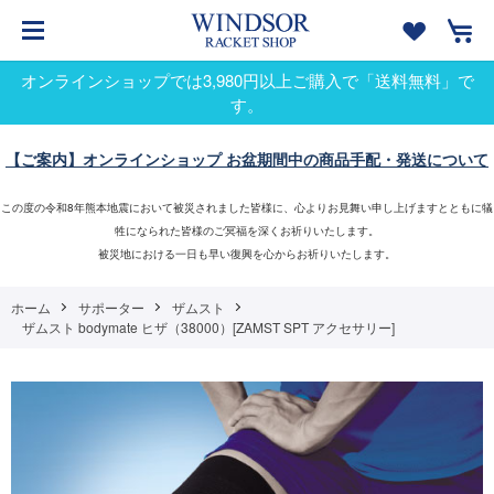
オンラインショップでは3,980円以上ご購入で「送料無料」で
す。
【ご案内】オンラインショップ お盆期間中の商品手配・発送について
この度の令和8年熊本地震において被災されました皆様に、心よりお見舞い申し上げますとともに犠
牲になられた皆様のご冥福を深くお祈りいたします。
被災地における一日も早い復興を心からお祈りいたします。
ホーム
サポーター
ザムスト
ザムスト bodymate ヒザ（38000）[ZAMST SPT アクセサリー]