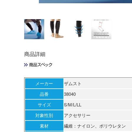
商品詳細
メーカー
ザムスト
品番
38040
サイズ
S/M/L/LL
対象性別
アクセサリー
素材
繊維：ナイロン、ポリウレタン