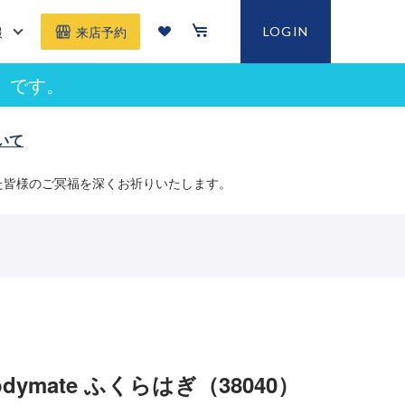
報
LOGIN
来店予約
」です。
いて
た皆様のご冥福を深くお祈りいたします。
dymate ふくらはぎ（38040）