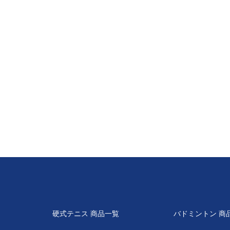
硬式テニス 商品一覧
バドミントン 商