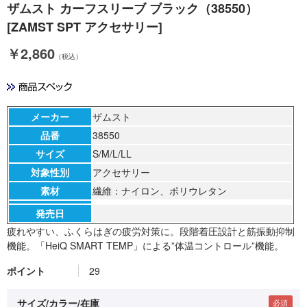
ザムスト カーフスリーブ ブラック（38550）
[ZAMST SPT アクセサリー]
￥2,860
（税込）
メーカー
ザムスト
品番
38550
サイズ
S/M/L/LL
対象性別
アクセサリー
素材
繊維：ナイロン、ポリウレタン
発売日
疲れやすい、ふくらはぎの疲労対策に。段階着圧設計と筋振動抑制
機能。「HeiQ SMART TEMP」による”体温コントロール”機能。
ポイント
29
サイズ/カラー/在庫