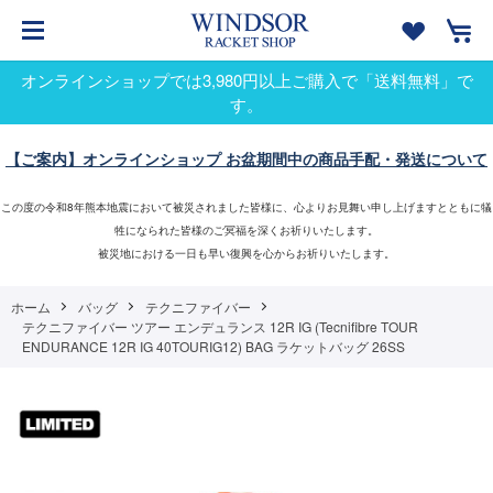
オンラインショップでは3,980円以上ご購入で「送料無料」で
す。
【ご案内】オンラインショップ お盆期間中の商品手配・発送について
この度の令和8年熊本地震において被災されました皆様に、心よりお見舞い申し上げますとともに犠
牲になられた皆様のご冥福を深くお祈りいたします。
被災地における一日も早い復興を心からお祈りいたします。
ホーム
バッグ
テクニファイバー
テクニファイバー ツアー エンデュランス 12R IG (Tecnifibre TOUR
ENDURANCE 12R IG 40TOURIG12) BAG ラケットバッグ 26SS