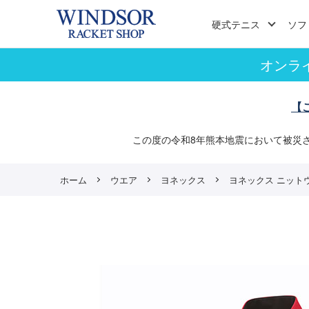
硬式テニス
ソフ
オンラ
【
この度の令和8年熊本地震において被災
ホーム
ウエア
ヨネックス
ヨネックス ニットウォー