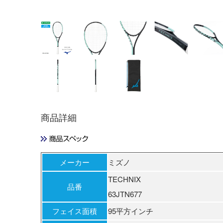
(08)チャコー
ル×ミント
商品詳細
メーカー
ミズノ
TECHNIX
品番
63JTN677
フェイス面積
95平方インチ