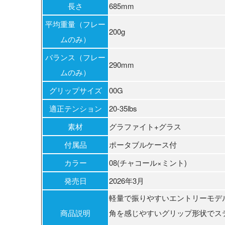
長さ
685mm
平均重量（フレー
200g
ムのみ）
バランス（フレー
290mm
ムのみ）
グリップサイズ
00G
適正テンション
20‐35lbs
素材
グラファイト+グラス
付属品
ポータブルケース付
カラー
08(チャコール×ミント)
発売日
2026年3月
軽量で振りやすいエントリーモデ
商品説明
角を感じやすいグリップ形状でス