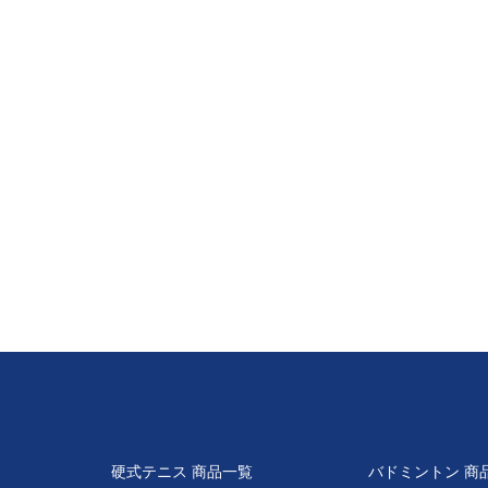
硬式テニス 商品一覧
バドミントン 商