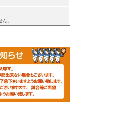
。
せん。