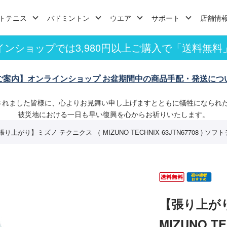
トテニス
バドミントン
ウエア
サポート
店舗情
インショップでは3,980円以上ご購入で「送料無料
ご案内】オンラインショップ お盆期間中の商品手配・発送につ
されました皆様に、心よりお見舞い申し上げますとともに犠牲になられ
被災地における一日も早い復興を心からお祈りいたします。
張り上がり】ミズノ テクニクス （ MIZUNO TECHNIX 63JTN67708 ) 
【張り上が
MIZUNO T