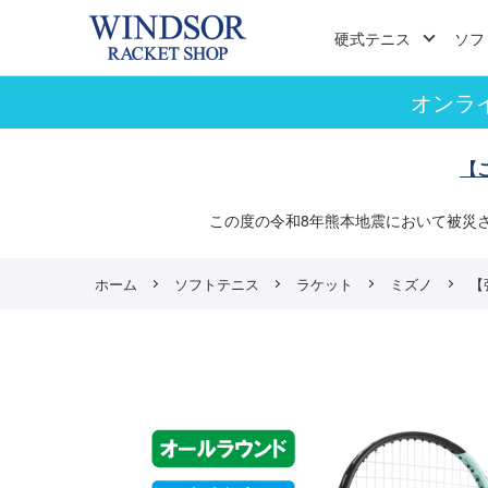
硬式テニス
ソフ
オンラ
【
この度の令和8年熊本地震において被災
ホーム
ソフトテニス
ラケット
ミズノ
【