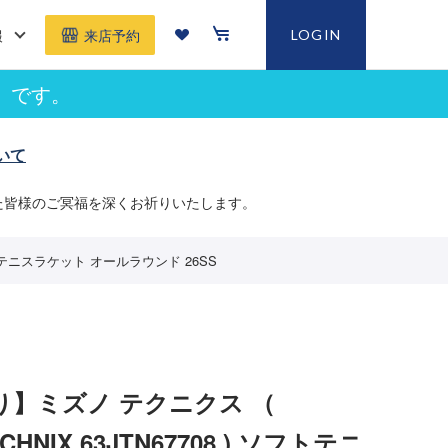
報
LOGIN
来店予約
」です。
いて
た皆様のご冥福を深くお祈りいたします。
ソフトテニスラケット オールラウンド 26SS
り】ミズノ テクニクス （
ECHNIX 63JTN67708 ) ソフトテニ