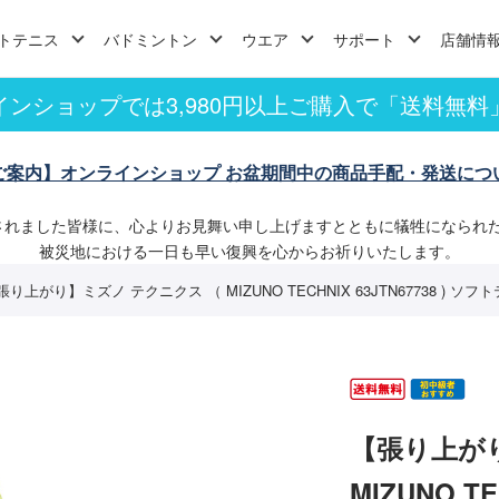
トテニス
バドミントン
ウエア
サポート
店舗情
インショップでは3,980円以上ご購入で「送料無料
ご案内】オンラインショップ お盆期間中の商品手配・発送につ
されました皆様に、心よりお見舞い申し上げますとともに犠牲になられ
被災地における一日も早い復興を心からお祈りいたします。
張り上がり】ミズノ テクニクス （ MIZUNO TECHNIX 63JTN67738 ) 
【張り上が
MIZUNO T