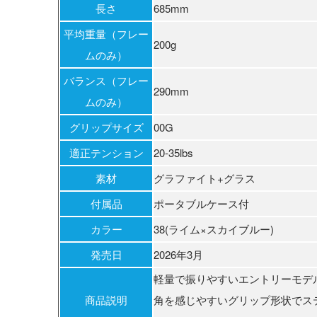
長さ
685mm
平均重量（フレー
200g
ムのみ）
バランス（フレー
290mm
ムのみ）
グリップサイズ
00G
適正テンション
20‐35lbs
素材
グラファイト+グラス
付属品
ポータブルケース付
カラー
38(ライム×スカイブルー)
発売日
2026年3月
軽量で振りやすいエントリーモデ
商品説明
角を感じやすいグリップ形状でス