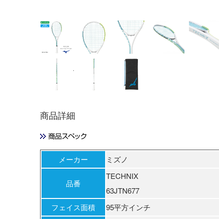
(38)ライム×
スカイブルー
商品詳細
メーカー
ミズノ
TECHNIX
品番
63JTN677
フェイス面積
95平方インチ