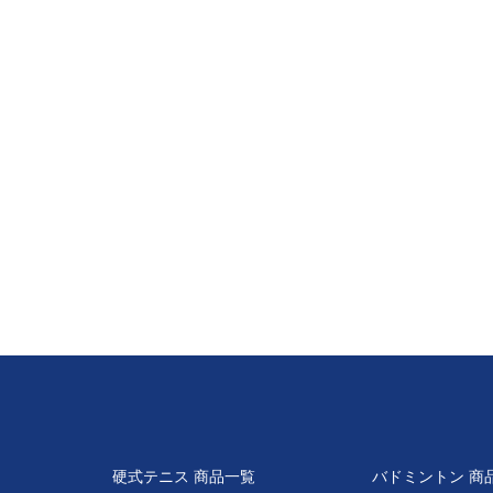
硬式テニス 商品一覧
バドミントン 商