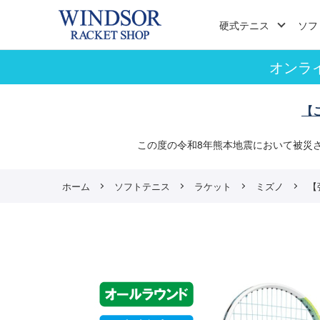
硬式テニス
ソフ
オンラ
【
この度の令和8年熊本地震において被災
ホーム
ソフトテニス
ラケット
ミズノ
【