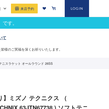
報
LOGIN
来店予約
」です。
いて
た皆様のご冥福を深くお祈りいたします。
ソフトテニスラケット オールラウンド 26SS
り】ミズノ テクニクス （
ECHNIX 63JTN67738 ) ソフトテニ