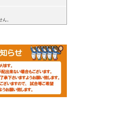
。
せん。