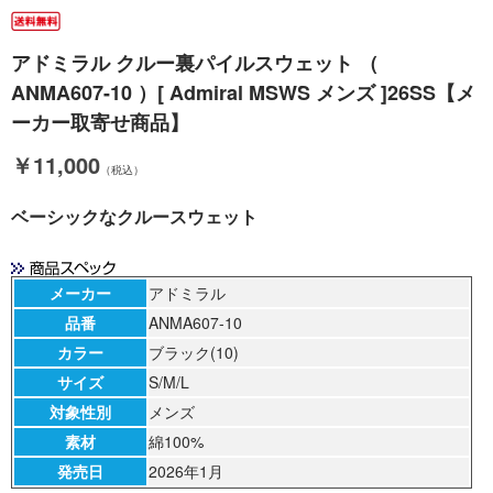
アドミラル クルー裏パイルスウェット （
ANMA607-10 ）[ Admiral MSWS メンズ ]26SS【メ
ーカー取寄せ商品】
￥11,000
（税込）
ベーシックなクルースウェット
メーカー
アドミラル
品番
ANMA607-10
カラー
ブラック(10)
サイズ
S/M/L
対象性別
メンズ
素材
綿100%
発売日
2026年1月