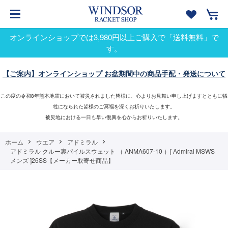
オンラインショップでは3,980円以上ご購入で「送料無料」で
す。
【ご案内】オンラインショップ お盆期間中の商品手配・発送について
この度の令和8年熊本地震において被災されました皆様に、心よりお見舞い申し上げますとともに犠
牲になられた皆様のご冥福を深くお祈りいたします。
被災地における一日も早い復興を心からお祈りいたします。
ホーム
ウエア
アドミラル
アドミラル クルー裏パイルスウェット （ ANMA607-10 ）[ Admiral MSWS
メンズ ]26SS【メーカー取寄せ商品】