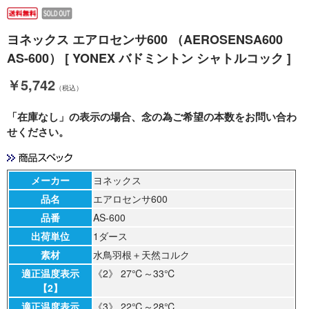
ヨネックス エアロセンサ600 （AEROSENSA600
AS-600） [ YONEX バドミントン シャトルコック ]
￥5,742
（税込）
「在庫なし」の表示の場合、念の為ご希望の本数をお問い合わ
せください。
メーカー
ヨネックス
品名
エアロセンサ600
品番
AS-600
出荷単位
1ダース
素材
水鳥羽根＋天然コルク
適正温度表示
《2》 27℃～33℃
【2】
適正温度表示
《3》 22℃～28℃