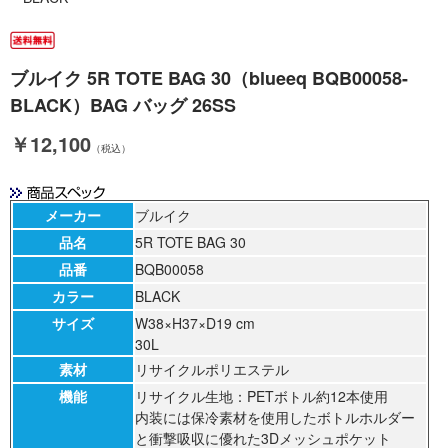
ブルイク 5R TOTE BAG 30（blueeq BQB00058-
BLACK）BAG バッグ 26SS
￥12,100
（税込）
メーカー
ブルイク
品名
5R TOTE BAG 30
品番
BQB00058
カラー
BLACK
サイズ
W38×H37×D19 cm
30L
素材
リサイクルポリエステル
機能
リサイクル生地：PETボトル約12本使用
内装には保冷素材を使用したボトルホルダー
と衝撃吸収に優れた3Dメッシュポケット