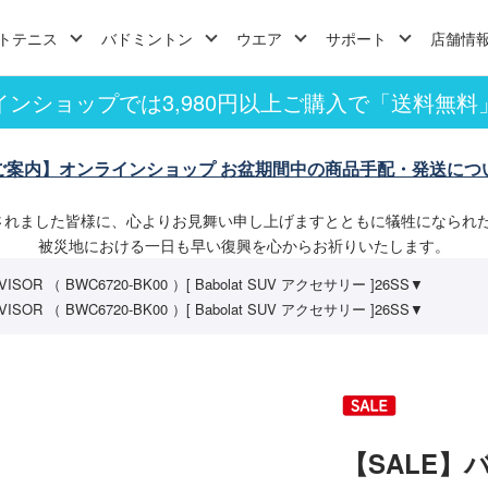
トテニス
バドミントン
ウエア
サポート
店舗情
インショップでは3,980円以上ご購入で「送料無料
ご案内】オンラインショップ お盆期間中の商品手配・発送につ
されました皆様に、心よりお見舞い申し上げますとともに犠牲になられ
被災地における一日も早い復興を心からお祈りいたします。
SOR （ BWC6720-BK00 ）[ Babolat SUV アクセサリー ]26SS▼
SOR （ BWC6720-BK00 ）[ Babolat SUV アクセサリー ]26SS▼
【SALE】バボ