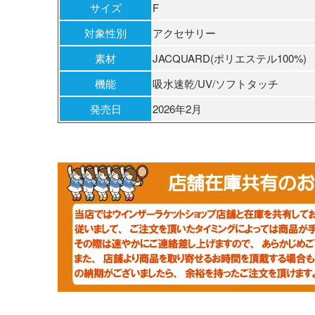
サイズ
F
対象性別
アクセサリー
素材
JACQUARD(ポリエステル100%)
機能
吸水速乾/UV/ソフトタッチ
発売日
2026年2月