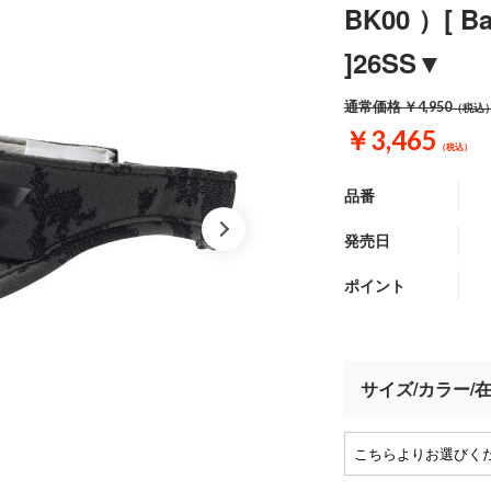
BK00 ）[ 
]26SS▼
通常価格
￥4,950
（税込
￥3,465
（税込）
品番
発売日
ポイント
サイズ/カラー/