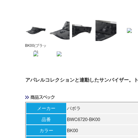
BK00(ブラッ
ク)
アパレルコレクションと連動したサンバイザー。
メーカー
バボラ
品番
BWC6720-BK00
カラー
BK00