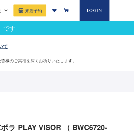
報
LOGIN
来店予約
」です。
いて
た皆様のご冥福を深くお祈りいたします。
ラ PLAY VISOR （ BWC6720-