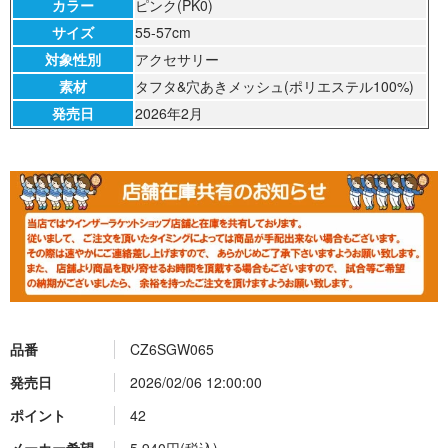
カラー
ピンク(PK0)
サイズ
55-57cm
対象性別
アクセサリー
素材
タフタ&穴あきメッシュ(ポリエステル100%)
発売日
2026年2月
品番
CZ6SGW065
発売日
2026/02/06 12:00:00
ポイント
42
メーカー希望
5,940円(税込)