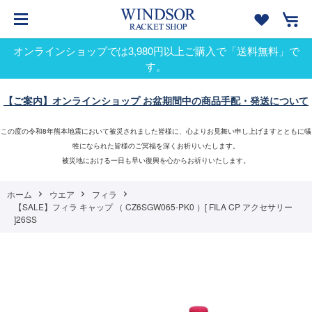
オンラインショップでは3,980円以上ご購入で「送料無料」で
す。
【ご案内】オンラインショップ お盆期間中の商品手配・発送について
この度の令和8年熊本地震において被災されました皆様に、心よりお見舞い申し上げますとともに犠
牲になられた皆様のご冥福を深くお祈りいたします。
被災地における一日も早い復興を心からお祈りいたします。
ホーム
ウエア
フィラ
【SALE】フィラ キャップ （ CZ6SGW065-PK0 ）[ FILA CP アクセサリー
]26SS