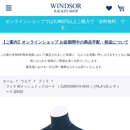
オンラインショップでは3,980円以上ご購入で「送料無料」で
す。
【ご案内】オンラインショップ お盆期間中の商品手配・発送について
この度の令和8年熊本地震において被災されました皆様に、心よりお見舞い申し上げますとともに犠
牲になられた皆様のご冥福を深くお祈りいたします。
被災地における一日も早い復興を心からお祈りいたします。
ホーム
ウエア
フィラ
フィラ Wメッシュトップガード （ CZ6XGW010-NV0 ）[ FILA US レディ
ース ]26SS