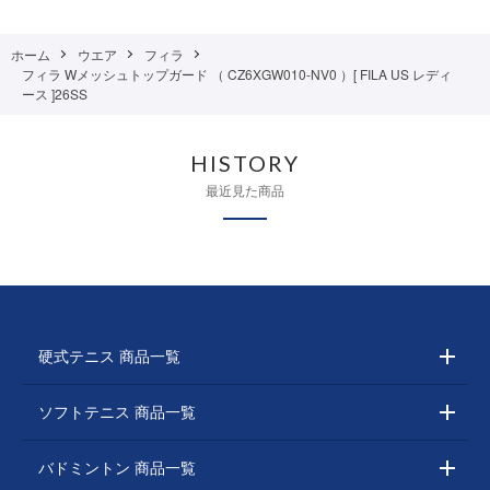
ホーム
ウエア
フィラ
フィラ Wメッシュトップガード （ CZ6XGW010-NV0 ）[ FILA US レディ
ース ]26SS
HISTORY
最近見た商品
硬式テニス 商品一覧
ソフトテニス 商品一覧
バドミントン 商品一覧