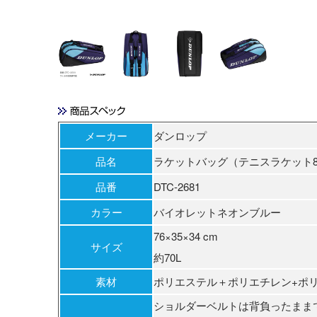
メーカー
ダンロップ
品名
ラケットバッグ（テニスラケット
品番
DTC-2681
カラー
バイオレットネオンブルー
76×35×34 cm
サイズ
約70L
素材
ポリエステル＋ポリエチレン+ポ
ショルダーベルトは背負ったまま