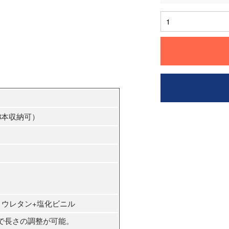
8本収納可）
リウレタン+塩化ビニル
で長さの調整が可能。