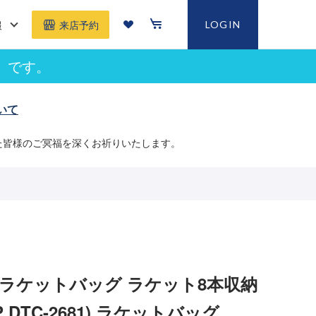
報
LOGIN
来店予約
」です。
いて
た皆様のご冥福を深くお祈りいたします。
 ラケットバッグ ラケット8本収納
P DTC-2681) ラケットバッグ