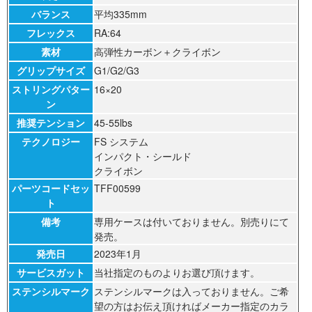
バランス
平均335mm
フレックス
RA:64
素材
高弾性カーボン＋クライボン
グリップサイズ
G1/G2/G3
ストリングパター
16×20
ン
推奨テンション
45-55lbs
テクノロジー
FS システム
インパクト・シールド
クライボン
パーツコードセッ
TFF00599
ト
備考
専用ケースは付いておりません。別売りにて
発売。
発売日
2023年1月
サービスガット
当社指定のものよりお選び頂けます。
ステンシルマーク
ステンシルマークは入っておりません。ご希
望の方はお伝え頂ければメーカー指定のカラ