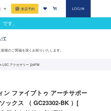
報
LOGIN
来店予約
」です。
いて
た皆様のご冥福を深くお祈りいたします。
 LSC アクセサリー ]24FW
ィン ファイブトゥ アーチサポー
ックス （ GC23302-BK ）[