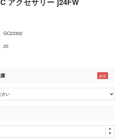
LSC アクセサリー ]24FW
GC23302
20
在庫