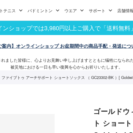
トテニス
バドミントン
ウエア
サポート
店舗情
インショップでは3,980円以上ご購入で「送料無料
ご案内】オンラインショップ お盆期間中の商品手配・発送につ
されました皆様に、心よりお見舞い申し上げますとともに犠牲になられ
被災地における一日も早い復興を心からお祈りいたします。
ァイブトゥ アーチサポート ショートソックス （ GC23302-BK ）[ Goldwin
ゴールドウ
ト ショートソ