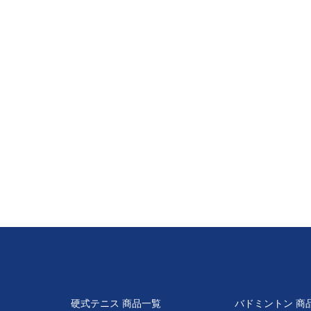
硬式テニス 商品一覧
バドミントン 商