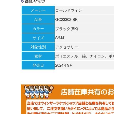
メーカー
ゴールドウィン
品番
GC23302-BK
カラー
ブラック(BK)
サイズ
S/M/L
対象性別
アクセサリー
素材
ポリエステル、綿、ナイロン、ポ
発売日
2024年9月