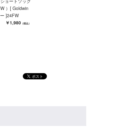
 ショートソック
W ）[ Goldwin
 ]24FW
￥1,980
（税込）