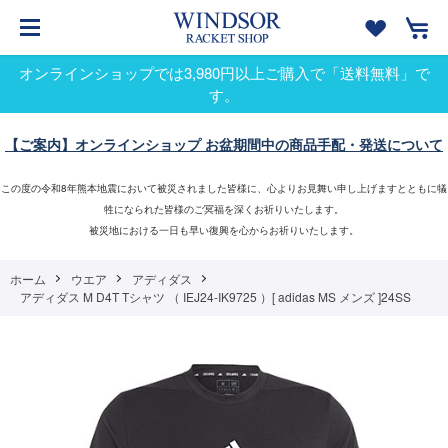
オンラインショップでは3,980円以上ご購入で「送料無料」で
す。
【ご案内】オンラインショップ お盆期間中の商品手配・発送について
この度の令和8年熊本地震において被災されました皆様に、心よりお見舞い申し上げますとともに犠
牲になられた皆様のご冥福を深くお祈りいたします。
被災地における一日も早い復興を心からお祈りいたします。
ホーム
ウエア
アディダス
アディダス M D4T Tシャツ （ IEJ24-IK9725 ）[ adidas MS メンズ ]24SS