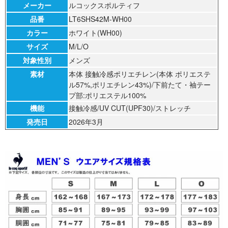
メーカー
ルコックスポルティフ
品番
LT6SHS42M-WH00
カラー
ホワイト(WH00)
サイズ
M/L/O
対象性別
メンズ
素材
本体 接触冷感ポリエチレン(本体 ポリエステ
ル57%,ポリエチレン43%)/下前たて・袖テー
プ部:ポリエステル100%
機能
接触冷感/UV CUT(UPF30)/ストレッチ
発売日
2026年3月