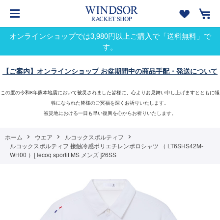
オンラインショップでは3,980円以上ご購入で「送料無料」で
す。
【ご案内】オンラインショップ お盆期間中の商品手配・発送について
この度の令和8年熊本地震において被災されました皆様に、心よりお見舞い申し上げますとともに犠
牲になられた皆様のご冥福を深くお祈りいたします。
被災地における一日も早い復興を心からお祈りいたします。
ホーム
ウエア
ルコックスポルティフ
ルコックスポルティフ 接触冷感ポリエチレンポロシャツ （ LT6SHS42M-
WH00 ）[ lecoq sportif MS メンズ ]26SS