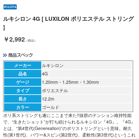
ルキシロン 4G [ LUXILON ポリエステル ストリング
]
￥2,992
（税込）
メーカー
ルキシロン
品名
4G
ゲージ
1.20mm・1.25mm・1.30mm
タイプ
ポリエステル
長さ
12.2m
カラー
ゴールド
ポリ系ストリングも遂にここまで来た!!抜群のテンション維持性能
で、“生きたショット”が打ち続けられるルキシロン『4G』。『4G』
とは、“第4世代(Genereation)”のポリストリングという意味。耐久
性(第1世代)、パワー&スピン(第2世代)、柔軟性(第3世代)というこれ