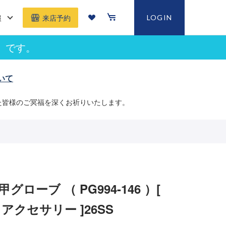
報
LOGIN
来店予約
」です。
いて
た皆様のご冥福を深くお祈りいたします。
グローブ （ PG994-146 ）[
CC アクセサリー ]26SS