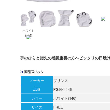
ホワイト
(146)
手のひらと指先の感覚重視の方へピッタリの日焼
メーカー
プリンス
品番
PG994-146
カラー
ホワイト(146)
サイズ
FREE