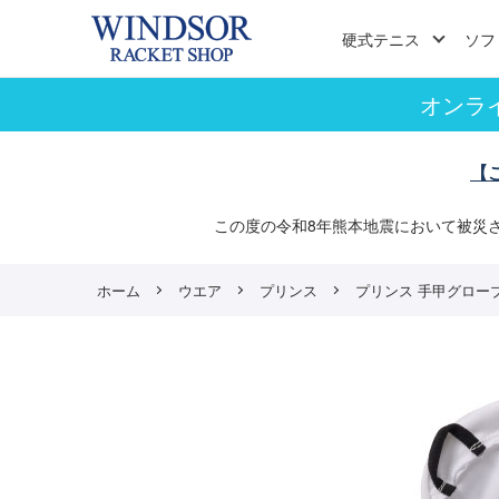
硬式テニス
ソフ
オンラ
【
この度の令和8年熊本地震において被災
ホーム
ウエア
プリンス
プリンス 手甲グローブ （ 