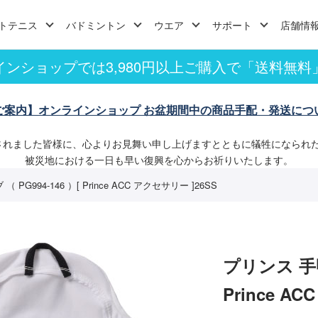
トテニス
バドミントン
ウエア
サポート
店舗情
インショップでは3,980円以上ご購入で「送料無料
ご案内】オンラインショップ お盆期間中の商品手配・発送につ
されました皆様に、心よりお見舞い申し上げますとともに犠牲になられ
被災地における一日も早い復興を心からお祈りいたします。
PG994-146 ）[ Prince ACC アクセサリー ]26SS
プリンス 手甲
Prince A