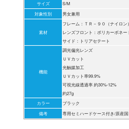
サイズ
S/M
対象性別
男女兼用
フレーム：ＴＲ－９０（ナイロン
素材
レンズフロント：ポリカーボネー
サイド：トリアセテート
調光偏光レンズ
ＵＶカット
光触媒加工
機能
ＵＶカット率99.9%
可視光線透過率 約30%-12%
約27g
カラー
ブラック
備考
専用セミハードケース付き/原産国