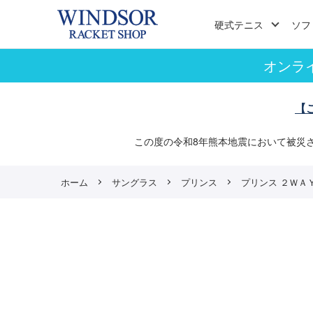
硬式テニス
ソフ
オンラ
【
この度の令和8年熊本地震において被災
ホーム
サングラス
プリンス
プリンス ２ＷＡＹ調光