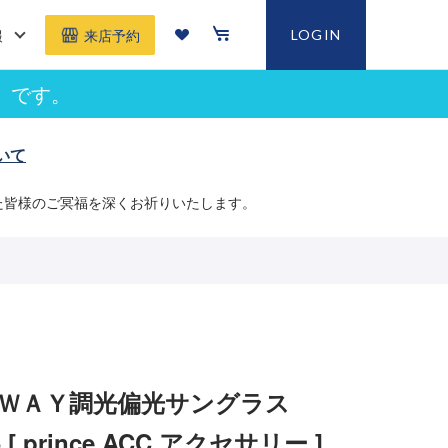
報
LOGIN
来店予約
」です。
いて
た皆様のご冥福を深くお祈りいたします。
２ＷＡＹ調光偏光サングラス
5 [ prince ACC アクセサリー ]