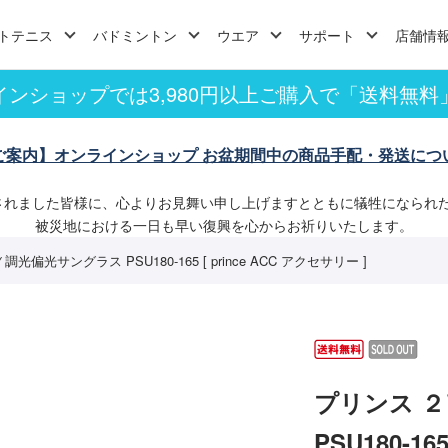
トテニス
バドミントン
ウエア
サポート
店舗情
インショップでは3,980円以上ご購入で「送料無料
ご案内】オンラインショップ お盆期間中の商品手配・発送につ
されました皆様に、心よりお見舞い申し上げますとともに犠牲になられ
被災地における一日も早い復興を心からお祈りいたします。
偏光サングラス PSU180-165 [ prince ACC アクセサリー ]
プリンス 
PSU180-16