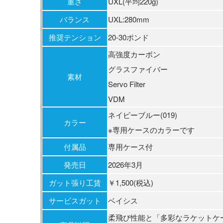
重さ
UXL(平均220g)
バランス
UXL:280mm
推奨テンション
20‐30ポンド
高強度カーボン
グラスファイバー
素材
Servo Filter
VDM
ネイビーブルー(019)
カラー
※専用ケースのカラーです
付属品
専用ケース付
発売日
2026年3月
ガット張り工賃
￥1,500(税込)
サービスガット
ベイシス
柔飛び性能と「多彩なラケットケ