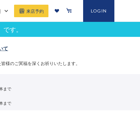
報
LOGIN
来店予約
」です。
いて
た皆様のご冥福を深くお祈りいたします。
2本まで
2本まで