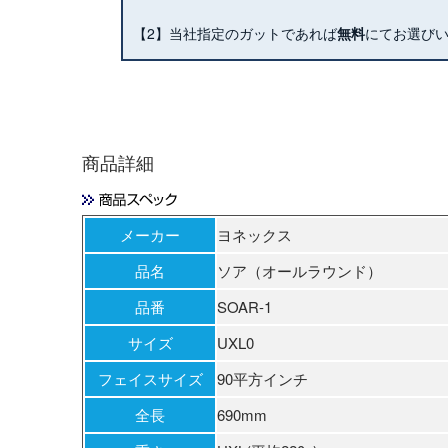
【2】当社指定のガットであれば
無料
にてお選び
商品詳細
メーカー
ヨネックス
品名
ソア（オールラウンド）
品番
SOAR-1
サイズ
UXL0
フェイスサイズ
90平方インチ
全長
690mm