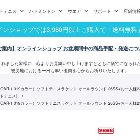
トテニス
バドミントン
ウエア
サポート
店舗情
インショップでは3,980円以上ご購入で「送料無料
ご案内】オンラインショップ お盆期間中の商品手配・発送につ
されました皆様に、心よりお見舞い申し上げますとともに犠牲になられ
被災地における一日も早い復興を心からお祈りいたします。
OAR-1 019カラー）ソフトテニスラケット オールラウンド 26SS※お一人様
トテニス)
OAR-1 019カラー）ソフトテニスラケット オールラウンド 26SS※お一人様