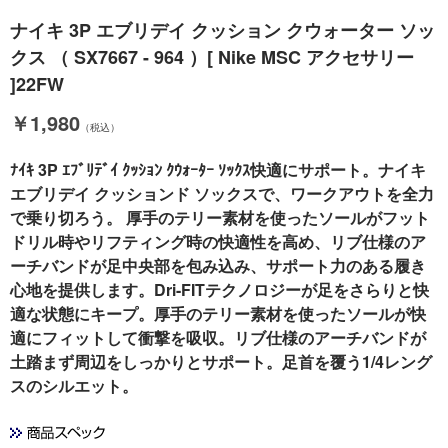
ナイキ 3P エブリデイ クッション クウォーター ソッ
クス （ SX7667 - 964 ）[ Nike MSC アクセサリー
]22FW
￥1,980
（税込）
ﾅｲｷ 3P ｴﾌﾞﾘﾃﾞｲ ｸｯｼｮﾝ ｸｳｫｰﾀｰ ｿｯｸｽ快適にサポート。ナイキ
エブリデイ クッションド ソックスで、ワークアウトを全力
で乗り切ろう。 厚手のテリー素材を使ったソールがフット
ドリル時やリフティング時の快適性を高め、リブ仕様のア
ーチバンドが足中央部を包み込み、サポート力のある履き
心地を提供します。Dri-FITテクノロジーが足をさらりと快
適な状態にキープ。厚手のテリー素材を使ったソールが快
適にフィットして衝撃を吸収。リブ仕様のアーチバンドが
土踏まず周辺をしっかりとサポート。足首を覆う1/4レング
スのシルエット。