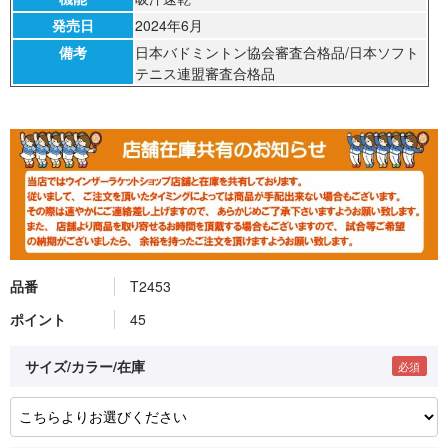
発売日
2024年6月
備考
日本バドミントン協会審査合格品/日本ソフト
テニス連盟審査合格品
品番
T2453
ポイント
45
サイズ/カラー/在庫