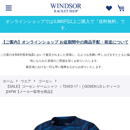
オンラインショップでは3,980円以上ご購入で「送料無料」で
す。
【ご案内】オンラインショップ お盆期間中の商品手配・発送について
この度の令和8年熊本地震において被災されました皆様に、心よりお見舞い申し上げますとともに犠
牲になられた皆様のご冥福を深くお祈りいたします。
被災地における一日も早い復興を心からお祈りいたします。
ホーム
ウエア
ゴーセン
【SALE】ゴーセン ゲームシャツ （ T2453-17 ）[ GOSEN LS レディース
]24FW【メーカー取寄せ商品】