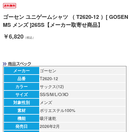
ゴーセン ユニゲームシャツ （ T2620-12 ）[ GOSEN
MS メンズ ]26SS【メーカー取寄せ商品】
￥6,820
（税込）
メーカー
ゴーセン
品番
T2620-12
カラー
サックス(12)
サイズ
SS/S/M/L/O/XO
対象性別
メンズ
素材
ポリエステル100%
機能
吸汗速乾
発売日
2026年2月