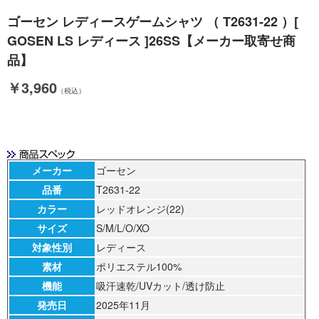
ゴーセン レディースゲームシャツ （ T2631-22 ）[
GOSEN LS レディース ]26SS【メーカー取寄せ商
品】
￥3,960
（税込）
メーカー
ゴーセン
品番
T2631-22
カラー
レッドオレンジ(22)
サイズ
S/M/L/O/XO
対象性別
レディース
素材
ポリエステル100%
機能
吸汗速乾/UVカット/透け防止
発売日
2025年11月