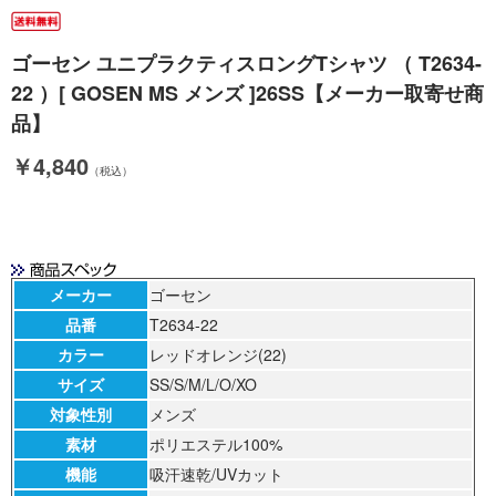
ゴーセン ユニプラクティスロングTシャツ （ T2634-
22 ）[ GOSEN MS メンズ ]26SS【メーカー取寄せ商
品】
￥4,840
（税込）
メーカー
ゴーセン
品番
T2634-22
カラー
レッドオレンジ(22)
サイズ
SS/S/M/L/O/XO
対象性別
メンズ
素材
ポリエステル100%
機能
吸汗速乾/UVカット