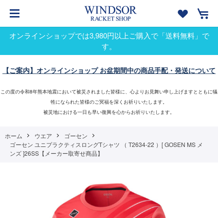
オンラインショップでは3,980円以上ご購入で「送料無料」で
す。
【ご案内】オンラインショップ お盆期間中の商品手配・発送について
この度の令和8年熊本地震において被災されました皆様に、心よりお見舞い申し上げますとともに犠
牲になられた皆様のご冥福を深くお祈りいたします。
被災地における一日も早い復興を心からお祈りいたします。
ホーム
ウエア
ゴーセン
ゴーセン ユニプラクティスロングTシャツ （ T2634-22 ）[ GOSEN MS メ
ンズ ]26SS【メーカー取寄せ商品】