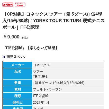
【CP対象】ヨネックス ツアー 1箱 5ダース(1缶4球
入/15缶/60球) [ YONEX TOUR TB-TUR4 硬式テニス
ボール ] ITF公認球
￥9,900
（税込）
『ITF公認球』【柔らかい打球感】
メーカー
ヨネックス
品名
ツアー
TB-TUR4
数量
1箱 5ダース(1缶4球入/15缶/60球)
素材
フェルト=ウーブン
種類
ITF公認球
発売日
2021年1月
生産国
タイ製