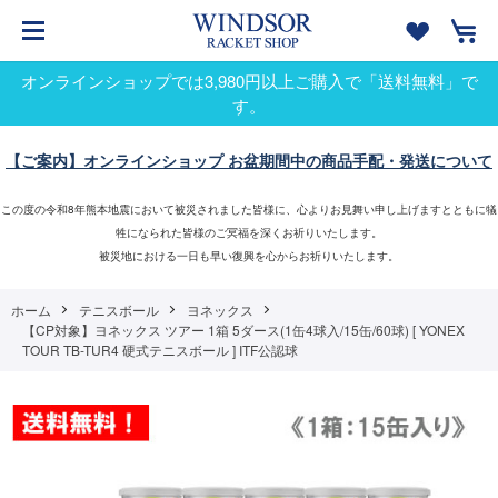
オンラインショップでは3,980円以上ご購入で「送料無料」で
す。
【ご案内】オンラインショップ お盆期間中の商品手配・発送について
この度の令和8年熊本地震において被災されました皆様に、心よりお見舞い申し上げますとともに犠
牲になられた皆様のご冥福を深くお祈りいたします。
被災地における一日も早い復興を心からお祈りいたします。
ホーム
テニスボール
ヨネックス
【CP対象】ヨネックス ツアー 1箱 5ダース(1缶4球入/15缶/60球) [ YONEX
TOUR TB-TUR4 硬式テニスボール ] ITF公認球