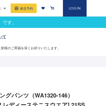
報
LOGIN
来店予約
」です。
いて
た皆様のご冥福を深くお祈りいたします。
ングパンツ（WA1320-146）
 LWP レディーステニスウエア] 21SS