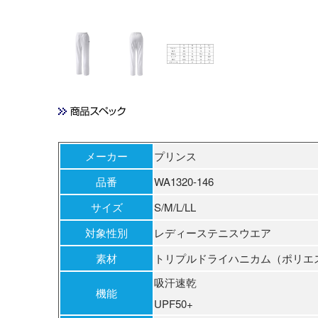
メーカー
プリンス
品番
WA1320-146
サイズ
S/M/L/LL
対象性別
レディーステニスウエア
素材
トリプルドライハニカム（ポリエステ
吸汗速乾
機能
UPF50+