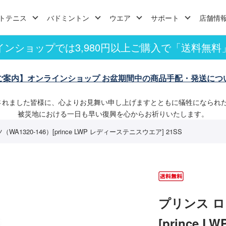
トテニス
バドミントン
ウエア
サポート
店舗情
インショップでは3,980円以上ご購入で「送料無料
ご案内】オンラインショップ お盆期間中の商品手配・発送につ
されました皆様に、心よりお見舞い申し上げますとともに犠牲になられ
被災地における一日も早い復興を心からお祈りいたします。
A1320-146）[prince LWP レディーステニスウエア] 21SS
プリンス ロ
[prince