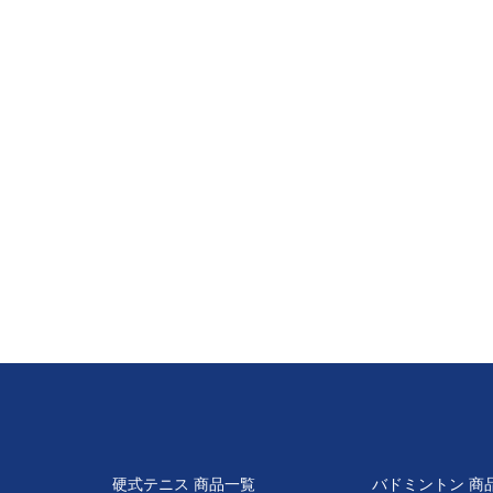
硬式テニス 商品一覧
バドミントン 商