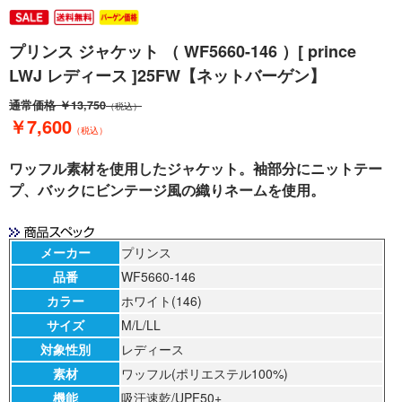
プリンス ジャケット （ WF5660-146 ）[ prince
LWJ レディース ]25FW【ネットバーゲン】
通常価格
￥13,750
（税込）
￥7,600
（税込）
ワッフル素材を使用したジャケット。袖部分にニットテー
プ、バックにビンテージ風の織りネームを使用。
メーカー
プリンス
品番
WF5660-146
カラー
ホワイト(146)
サイズ
M/L/LL
対象性別
レディース
素材
ワッフル(ポリエステル100%)
機能
吸汗速乾/UPF50+