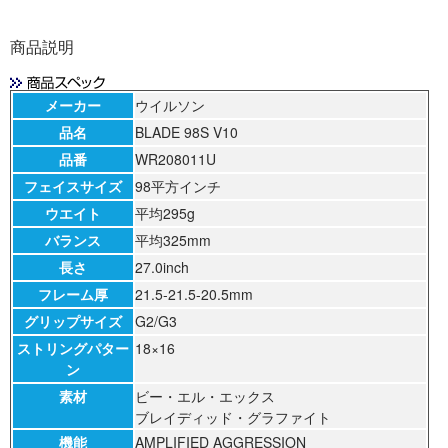
商品説明
メーカー
ウイルソン
品名
BLADE 98S V10
品番
WR208011U
フェイスサイズ
98平方インチ
ウエイト
平均295g
バランス
平均325mm
長さ
27.0inch
フレーム厚
21.5-21.5-20.5mm
グリップサイズ
G2/G3
ストリングパター
18×16
ン
素材
ビー・エル・エックス
ブレイディッド・グラファイト
機能
AMPLIFIED AGGRESSION