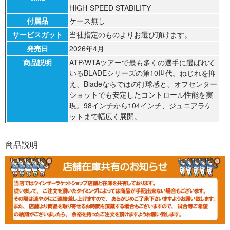
HIGH-SPEED STABILITY
付属品
ケース無し
サービスガット
当社指定のものよりお選び頂けます。
発売日
2026年4月
商品説明
ATP/WTAツアーで最も多くの選手に選ばれて
いるBLADEシリーズの第10世代。ねじれを抑
え、Bladeならではの打球感と、オフセンター
ショットでも安定したコントロール性能を実
現。98インチから104インチ、ジュニアラケ
ットまで幅広く展開。
商品説明