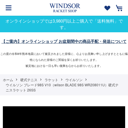
オンラインショップでは3,980円以上ご購入で「送料無料」で
す。
【ご案内】オンラインショップ お盆期間中の商品手配・発送について
この度の令和8年熊本地震において被災されました皆様に、心よりお見舞い申し上げますとともに犠
牲になられた皆様のご冥福を深くお祈りいたします。
被災地における一日も早い復興を心からお祈りいたします。
ホーム
硬式テニス
ラケット
ウイルソン
ウイルソン ブレード98S V10（wilson BLADE 98S WR208011U）硬式テ
ニスラケット 26SS