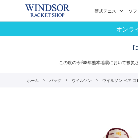
硬式テニス
ソフ
オンラ
【
この度の令和8年熊本地震において被災
ホーム
バッグ
ウイルソン
ウイルソン ベア コレクシ