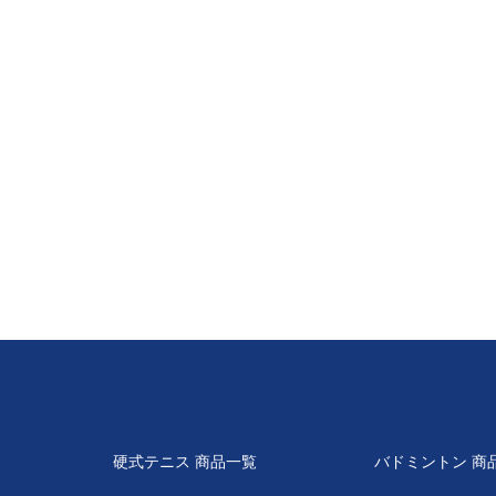
硬式テニス 商品一覧
バドミントン 商