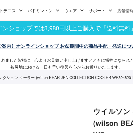
トテニス
バドミントン
ウエア
サポート
店舗情
インショップでは3,980円以上ご購入で「送料無料
ご案内】オンラインショップ お盆期間中の商品手配・発送につ
されました皆様に、心よりお見舞い申し上げますとともに犠牲になられ
被災地における一日も早い復興を心からお祈りいたします。
ョン クーラー (wilson BEAR JPN COLLECTION COOLER WR804820
ウイルソン 
(wilson B