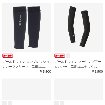
セットイン Setinn Bandana （
セットイン Setinn Bandana （
26S-027-CIRCLE ）[ Setinn A…
26S-027-REALTREE ）[ Setin…
￥2,750
￥2,750