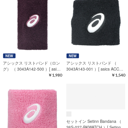
アディダス テニス TIEBAND （
アシックス リストバンド（ロン
KQC81-JN6089 ）[ adidas AC…
グ） （ 3043A142-001 ）[ asi…
￥2,200
￥1,980