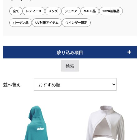
全て
レディース
メンズ
ジュニア
SALE品
2026新製品
バーゲン品
UV対策アイテム
ウインザー限定
絞り込み項目
並べ替え