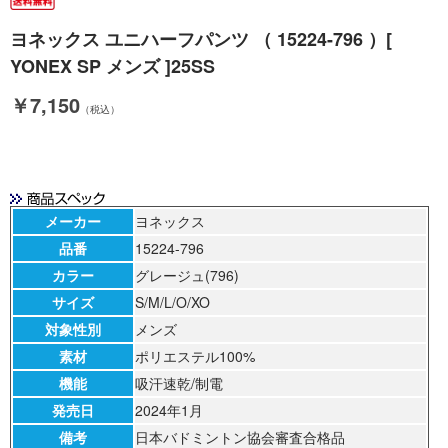
ヨネックス ユニハーフパンツ （ 15224-796 ）[
YONEX SP メンズ ]25SS
￥7,150
（税込）
メーカー
ヨネックス
品番
15224-796
カラー
グレージュ(796)
サイズ
S/M/L/O/XO
対象性別
メンズ
素材
ポリエステル100%
機能
吸汗速乾/制電
発売日
2024年1月
備考
日本バドミントン協会審査合格品