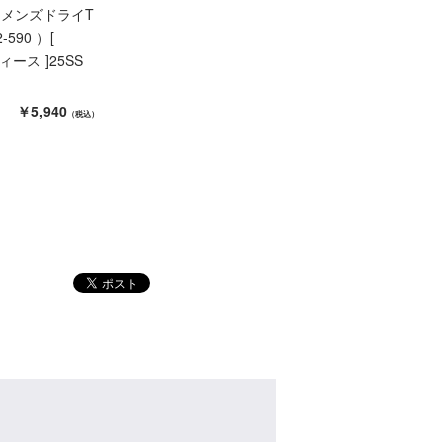
ィメンズドライT
-590 ）[
ディース ]25SS
￥5,940
（税込）