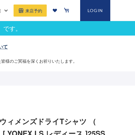
報
LOGIN
来店予約
」です。
いて
た皆様のご冥福を深くお祈りいたします。
 ウィメンズドライTシャツ （
 ）[ YONEX LS レディース ]25SS