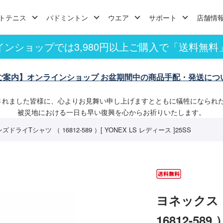
トテニス
バドミントン
ウエア
サポート
店舗情
インショップでは3,980円以上ご購入で「送料無料
ご案内】オンラインショップ お盆期間中の商品手配・発送につ
されました皆様に、心よりお見舞い申し上げますとともに犠牲になられ
被災地における一日も早い復興を心からお祈りいたします。
ライTシャツ （ 16812-589 ）[ YONEX LS レディース ]25SS
ヨネックス
16812-589