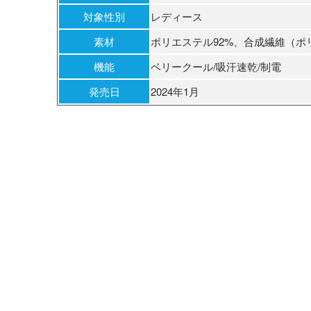
対象性別
レディース
素材
ポリエステル92%、合成繊維（ポ
機能
ベリークール/吸汗速乾/制電
発売日
2024年1月