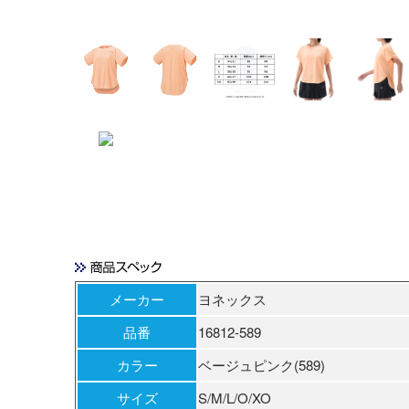
メーカー
ヨネックス
品番
16812-589
カラー
ベージュピンク(589)
サイズ
S/M/L/O/XO