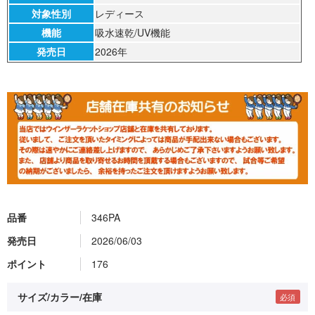
対象性別
レディース
機能
吸水速乾/UV機能
発売日
2026年
品番
346PA
発売日
2026/06/03
ポイント
176
サイズ/カラー/在庫