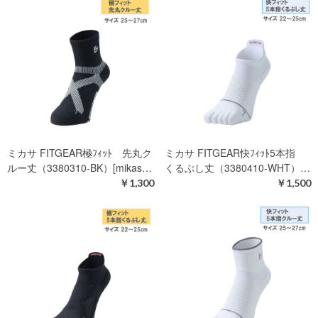
ミカサ FITGEAR極ﾌｨｯﾄ 先丸ク
ミカサ FITGEAR快ﾌｨｯﾄ5本指
ルー丈（3380310-BK）[mikas…
くるぶし丈（3380410-WHT）…
￥1,300
￥1,500