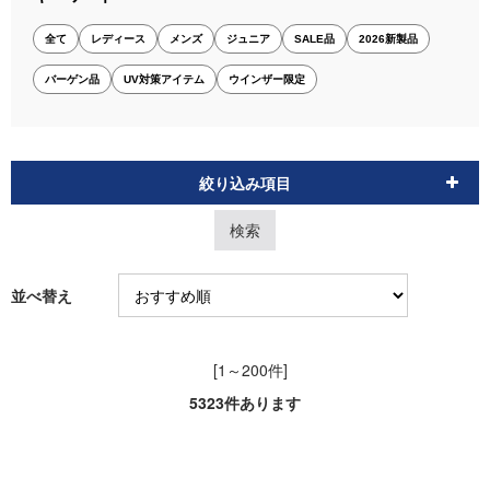
全て
レディース
メンズ
ジュニア
SALE品
2026新製品
バーゲン品
UV対策アイテム
ウインザー限定
絞り込み項目
並べ替え
[1～200件]
5323
件あります